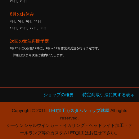
26日、28日
8月のお休み
4日、5日、6日、11日
18日、25日、29日、30日
次回の受注再開予定
8月25日(火)お昼12時に、9月～12月作業の受注を行う予定です。
詳細は決まり次第ご案内いたします。
ショップの概要
特定商取引法に関する表示
Copyright © 2011-
LED加工カスタムショップ球屋
All rights
reserved.
シーケンシャルウインカー・イカリング・ヘッドライト加工・テ
ールランプ等のカスタムLED加工はお任せ下さい。