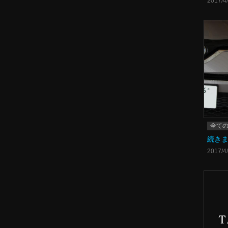
2017/4
全て
続き
2017/4