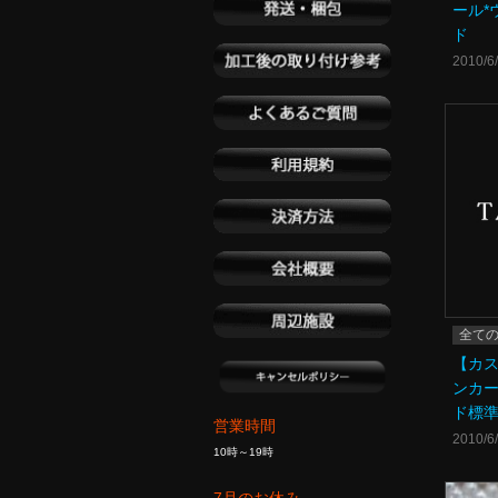
ール*
ド
2010/6
全て
【カ
ンカー
ド標
営業時間
2010/6
10時～19時