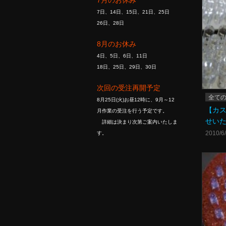
7月のお休み
7日、14日、15日、21日、25日
26日、28日
8月のお休み
4日、5日、6日、11日
18日、25日、29日、30日
次回の受注再開予定
全て
8月25日(火)お昼12時に、9月～12
【カ
月作業の受注を行う予定です。
せい
詳細は決まり次第ご案内いたしま
2010/6
す。