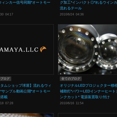
ウィンカー信号同期*オートモー
グ加工*インパクト◎*れるウインカ
流れるテール
/30 04:17
2010/6/24 04:36
のブログ
全てのブログ
スタムショップ球屋】流れるウィ
オリジナルLEDプロジェクター移植
*サンプル動画公開*オートモー
補助灯*パワーLEDインナーヒート
準搭載
ンクカット* 電源装置取り付け
/18 07:28
2010/6/16 11:54