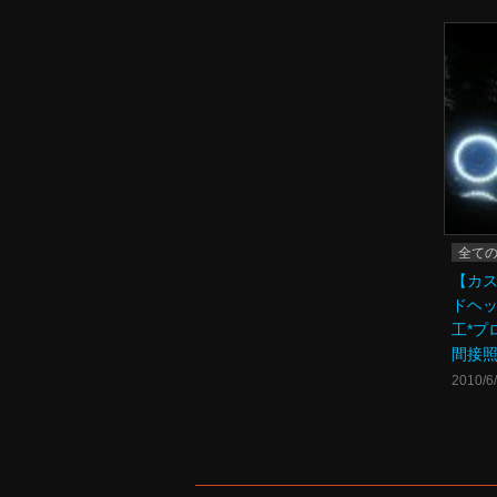
全て
【カ
ドヘッ
工*プ
間接
2010/6