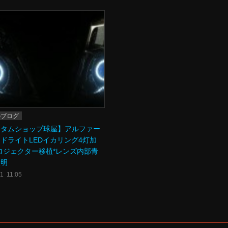
のブログ
スタムショップ球屋】アルファー
ドライトLEDイカリング4灯加
ロジェクター移植*レンズ内部青
照明
/1 11:05