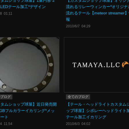
タムショップ球屋】1重円形*2
【カスタムショップ球屋】オリジ
LEDテール加工*デザイン
流れるリレーウィンカー*オリジナ
流れるテール【meteor streamer
/8 01:11
報
2010/6/7 04:29
のブログ
全てのブログ
スタムショップ球屋】近日発売開
【テール・ヘッドライトカスタム
GBフルカラーイカリング*メッ
ップ球屋】シボレーヘッドライト
レート
テール加工イカリング
/4 11:54
2010/6/3 04:02