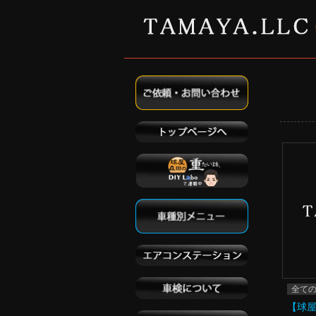
全て
【球屋