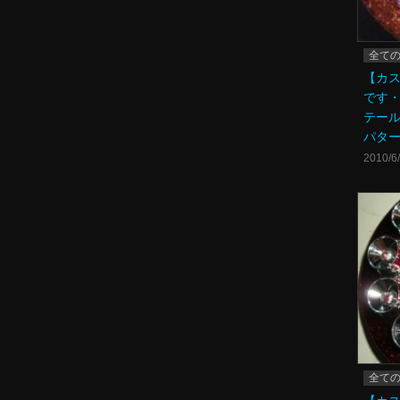
全て
【カ
です・
テール-
パタ
2010/6
全て