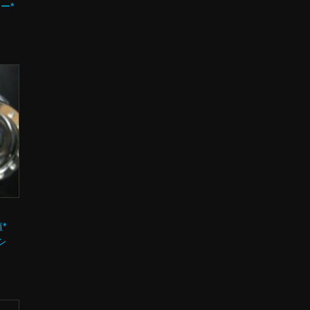
ー*
*
シ