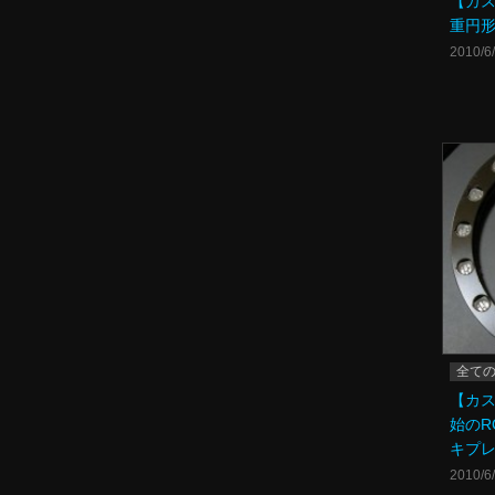
【カス
重円形
2010/6
全て
【カ
始のR
キプ
2010/6