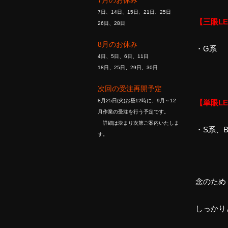
7月のお休み
7日、14日、15日、21日、25日
【三眼L
26日、28日
8月のお休み
・G系
4日、5日、6日、11日
18日、25日、29日、30日
次回の受注再開予定
8月25日(火)お昼12時に、9月～12
【単眼L
月作業の受注を行う予定です。
詳細は決まり次第ご案内いたしま
・S系、
す。
念のため
しっかり