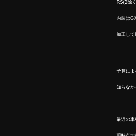
RS(B
内装はG
加工して
予算によ
知らなか
最近の車
現時点で