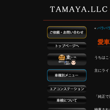
«
バラバ
愛車
うちはこ
主にライ
「純正で
納車され