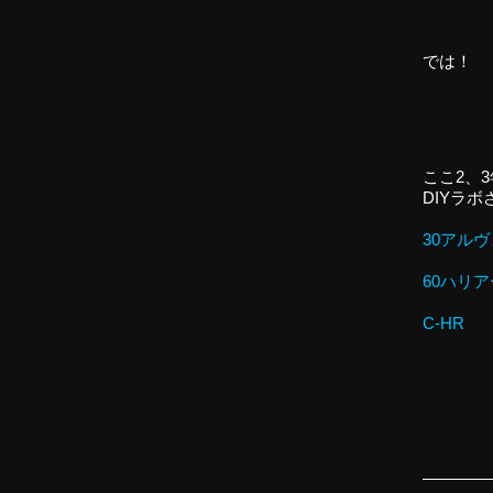
では！
ここ2、
DIYラ
30アル
60ハリ
C-HR
————