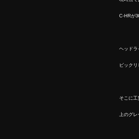
C-HR
ヘッドラ
ビックリ
そこに工
上のグレ