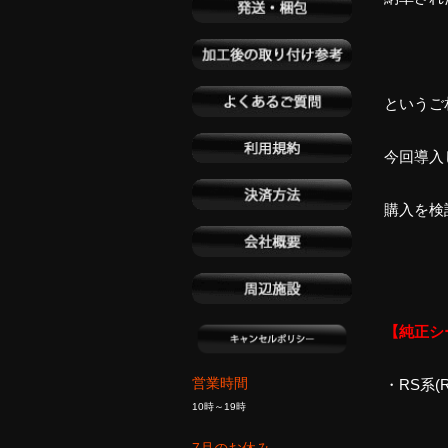
という
今回導入
購入を検
【純正シ
営業時間
・RS系(
10時～19時