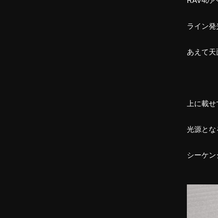
RAV4
ライン発
あえて天
上に載せ
光源とな
シーケン