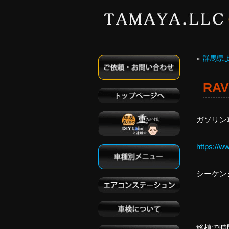
«
群馬県
RA
ガソリン
https://w
シーケン
移植で時