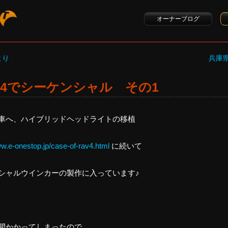
オーナーブログ
より
兵庫
V4でシーケンシャル その1
車へ、ハイブリッドヘッドライトの移植
ww.e-onestop.jp/case-of-rav4.html
に続いて
シャルウインカーの製作に入っています♪
間かかってしまったので