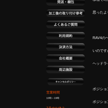
思ったよ
RAV4
いのです
ヘッドラ
ポジショ
営業時間
10時～19時
ポジショ