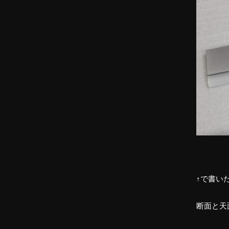
↑で書い
断面と天