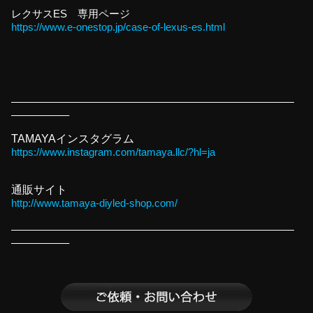
レクサスES 専用ページ
https://www.e-onestop.jp/case-of-lexus-es.html
———————————————————————————
—————–
TAMAYAインスタグラム
https://www.instagram.com/tamaya.llc/?hl=ja
通販サイト
http://www.tamaya-diyled-shop.com/
———————————————————————————
—————–