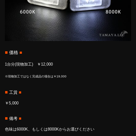
■
価格
■
1台分(現物加工) ￥12,000
※現物加工ではなく完成品の場合は￥19,000
■
工賃
■
￥5,000
■
備考
■
色味は6000K、もしくは8000Kからお選びください