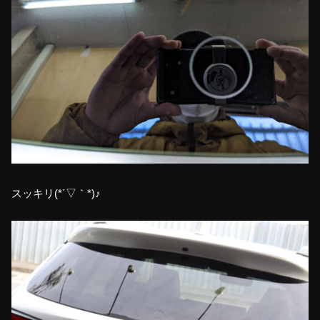
スッキリ(*´▽｀*)♪