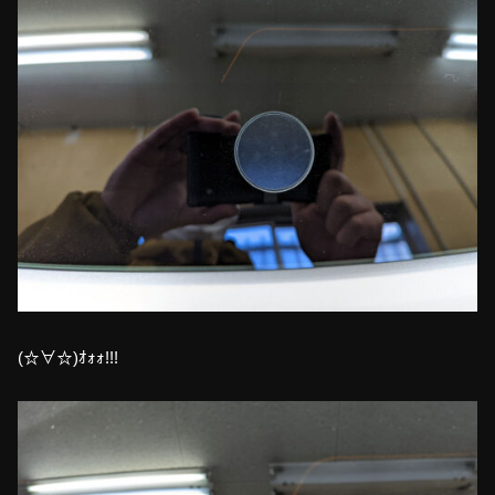
(☆∀☆)ｵｫｫ!!!