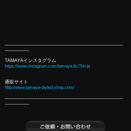
———————————————————————————
—————–
TAMAYAインスタグラム
https://www.instagram.com/tamaya.llc/?hl=ja
通販サイト
http://www.tamaya-diyled-shop.com/
———————————————————————————
—————–