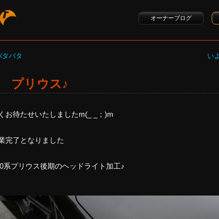
オーナーブログ
 バタバタ
い
27 プリウス♪
くお待たせいたしましたm(_ _；)m
業完了となりました
30系プリウス後期のヘッドライト加工♪