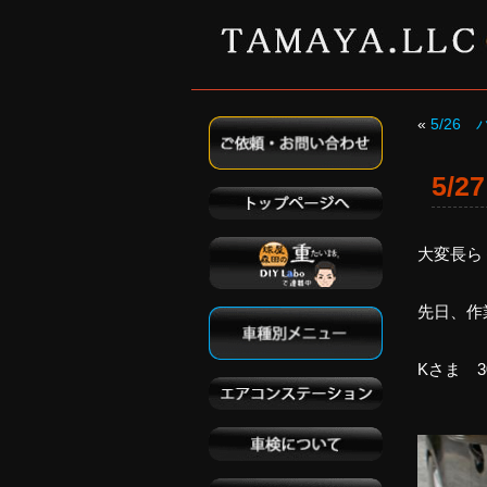
«
5/26
5/
大変長ら
先日、作
Kさま 