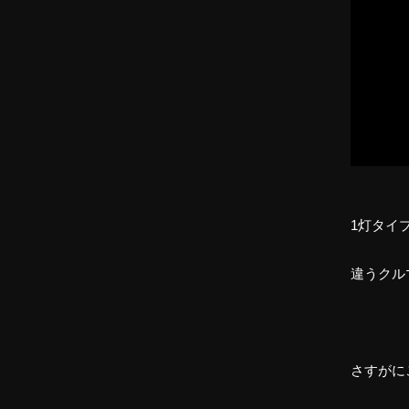
1灯タイ
違うクル
さすがに