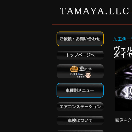
加工例一
ヴェ
ダイ
画像をク