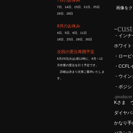
7月のお休み
画像をク
7日、14日、15日、21日、25日
26日、28日
-cus
8月のお休み
4日、5日、6日、11日
・インナ
18日、25日、29日、30日
ホワイト
次回の受注再開予定
・ロービ
8月25日(火)お昼12時に、9月～12
・CCF
月作業の受注を行う予定です。
詳細は決まり次第ご案内いたしま
・ウイン
す。
・ポジシ
-produce
Kさま 
ダイヤパ
かなり手
バランス