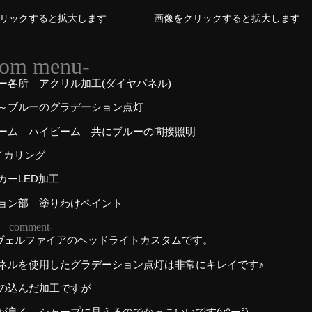
リックすると拡大します
画像をクリックすると拡大します
tom menu-
ー各所 アクリル加工(ダイヤパネル)
～ブルーのグラデーション点灯
ーム ハイビーム 共にブルーの間接照明
Lイカリング
カーLED加工
ョン部 塗りわけペイント
r comment-
ヴェルファイアのヘッドライトカスタムです。
ネルを使用したグラデーション点灯は非常にキレイです♪
の込んだ加工ですが
が良く、シャープに見えるのでかっこいいです(v^ー°)