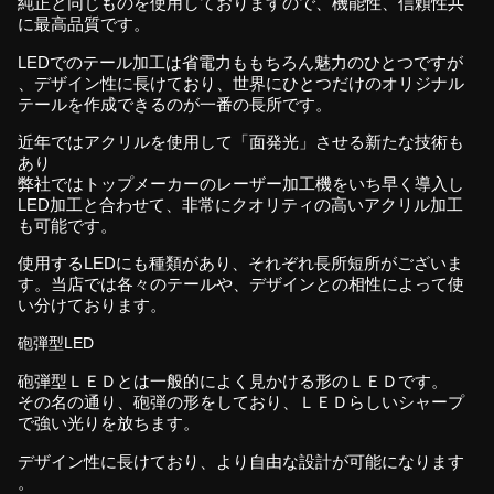
純正と同じものを使用しておりますので、機能性、信頼性共
に最高品質です。
LEDでのテール加工は省電力ももちろん魅力のひとつですが
、デザイン性に長けており、世界にひとつだけのオリジナル
テールを作成できるのが一番の長所です。
近年ではアクリルを使用して「面発光」させる新たな技術も
あり
弊社ではトップメーカーのレーザー加工機をいち早く導入し
LED加工と合わせて、非常にクオリティの高いアクリル加工
も可能です。
使用するLEDにも種類があり、それぞれ長所短所がございま
す。当店では各々のテールや、デザインとの相性によって使
い分けております。
砲弾型LED
砲弾型ＬＥＤとは一般的によく見かける形のＬＥＤです。
その名の通り、砲弾の形をしており、ＬＥＤらしいシャープ
で強い光りを放ちます。
デザイン性に長けており、より自由な設計が可能になります
。