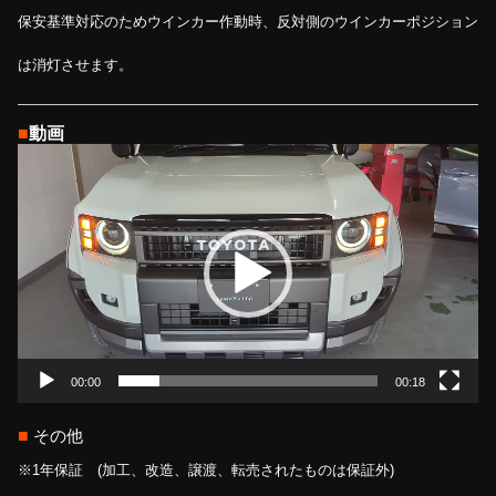
保安基準対応のためウインカー作動時、反対側のウインカーポジション
は消灯させます。
■
動画
動
画
プ
レ
ー
ヤ
ー
00:00
00:18
■
その他
※1年保証 (加工、改造、譲渡、転売されたものは保証外)