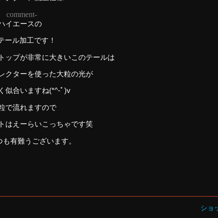
r comment-
ハイエースの
Dテール加工です！
トップが非常に大きいこのテールは
レクターを使った大粒の光が
似合いますね(*^-ﾟ)v
粒で流れますので
トはえーらいこっちゃです笑
つも有難うございます。
ショ