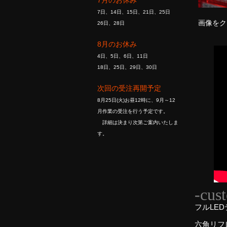
7月のお休み
7日、14日、15日、21日、25日
画像をク
26日、28日
8月のお休み
4日、5日、6日、11日
18日、25日、29日、30日
次回の受注再開予定
8月25日(火)お昼12時に、9月～12
月作業の受注を行う予定です。
詳細は決まり次第ご案内いたしま
す。
-cus
フルLE
六角リフ