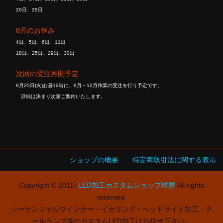
26日、28日
8月のお休み
4日、5日、6日、11日
18日、25日、29日、30日
次回の受注再開予定
8月25日(火)お昼12時に、9月～12月作業の受注を行う予定です。
詳細は決まり次第ご案内いたします。
ショップの概要
特定商取引法に関する表示
Copyright © 2011-
LED加工カスタムショップ球屋
All rights
reserved.
シーケンシャルウインカー・イカリング・ヘッドライト加工・テ
ールランプ等のカスタムLED加工はお任せ下さい。