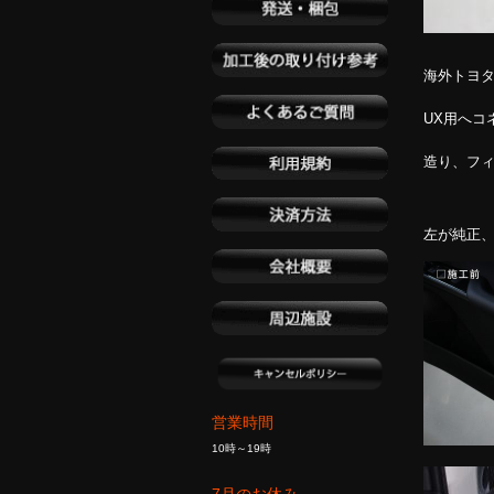
海外トヨ
UX用へコ
造り、フィ
左が純正
営業時間
10時～19時