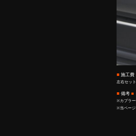
■
施工費
左右セット 
■
備考
■
※カプラー
※当ペー