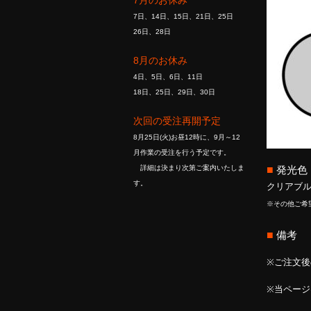
7月のお休み
7日、14日、15日、21日、25日
26日、28日
8月のお休み
4日、5日、6日、11日
18日、25日、29日、30日
次回の受注再開予定
8月25日(火)お昼12時に、9月～12
月作業の受注を行う予定です。
■
発光色
詳細は決まり次第ご案内いたしま
す。
クリアブ
※その他ご希
■
備考
※ご注文
※当ペー