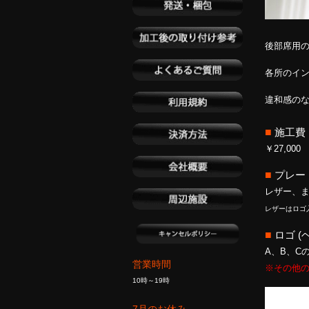
後部席用
各所のイ
違和感の
■
施工費
￥27,000
■
プレー
レザー、ま
レザーはロゴ
■
ロゴ (
A、B、C
営業時間
※その他
10時～19時