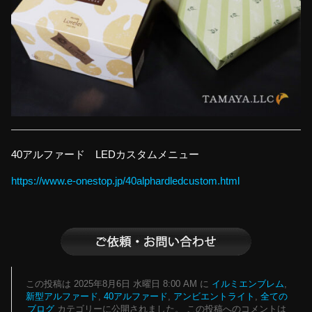
40アルファード LEDカスタムメニュー
https://www.e-onestop.jp/40alphardledcustom.html
この投稿は 2025年8月6日 水曜日 8:00 AM に
イルミエンブレム
,
新型アルファード
,
40アルファード
,
アンビエントライト
,
全ての
ブログ
カテゴリーに公開されました。 この投稿へのコメントは