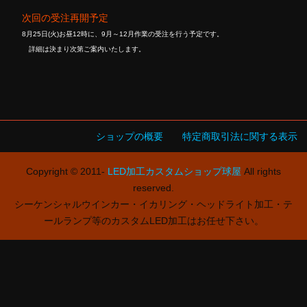
次回の受注再開予定
8月25日(火)お昼12時に、9月～12月作業の受注を行う予定です。
詳細は決まり次第ご案内いたします。
ショップの概要
特定商取引法に関する表示
Copyright © 2011-
LED加工カスタムショップ球屋
All rights
reserved.
シーケンシャルウインカー・イカリング・ヘッドライト加工・テ
ールランプ等のカスタムLED加工はお任せ下さい。