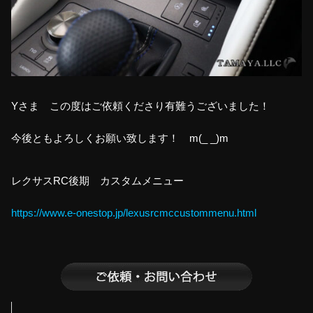
Yさま この度はご依頼くださり有難うございました！
今後ともよろしくお願い致します！ m(_ _)m
レクサスRC後期 カスタムメニュー
https://www.e-onestop.jp/lexusrcmccustommenu.html