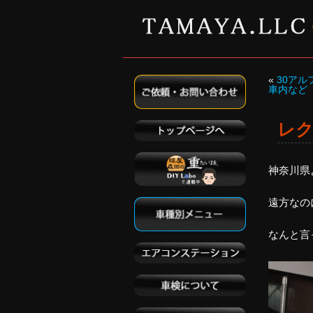
«
30ア
車内など
レク
神奈川県
遠方なの
なんと言っ