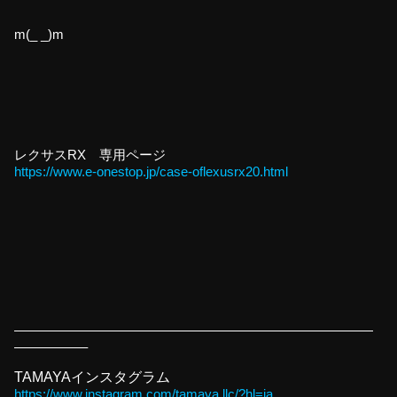
m(_ _)m
レクサスRX 専用ページ
https://www.e-onestop.jp/case-oflexusrx20.html
———————————————————————————
—————–
TAMAYAインスタグラム
https://www.instagram.com/tamaya.llc/?hl=ja