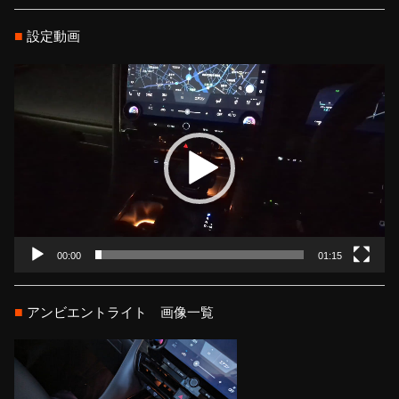
■
設定動画
動
画
プ
レ
ー
ヤ
ー
00:00
01:15
■
アンビエントライト 画像一覧